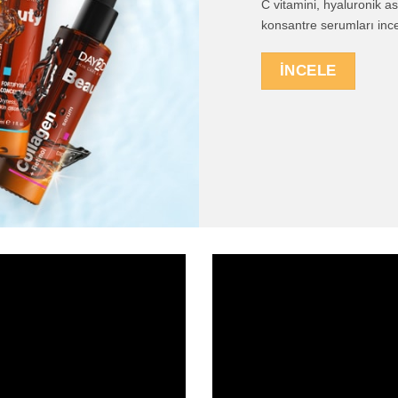
C vitamini, hyaluronik as
konsantre serumları ince
İNCELE