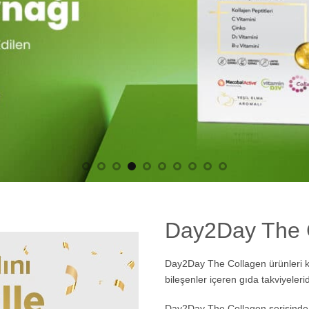
Day2Day The 
Day2Day The Collagen ürünleri kol
bileşenler içeren gıda takviyelerid
Day2Day The Collagen serisinde iç