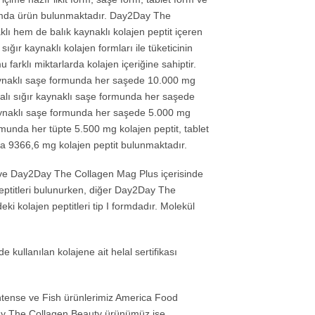
ormda ürün bulunmaktadır. Day2Day The
lı hem de balık kaynaklı kolajen peptit içeren
e sığır kaynaklı kolajen formları ile tüketicinin
 farklı miktarlarda kolajen içeriğine sahiptir.
aynaklı saşe formunda her saşede 10.000 mg
malı sığır kaynaklı saşe formunda her saşede
aynaklı saşe formunda her saşede 5.000 mg
formunda her tüpte 5.500 mg kolajen peptit, tablet
 9366,6 mg kolajen peptit bulunmaktadır.
ve Day2Day The Collagen Mag Plus içerisinde
en peptitleri bulunurken, diğer Day2Day The
eki kolajen peptitleri tip I formdadır. Molekül
kullanılan kolajene ait helal sertifikası
tense ve Fish ürünlerimiz America Food
ay The Collagen Beauty ürünümüz ise