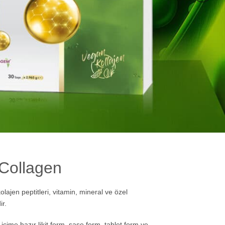
Collagen
ajen peptitleri, vitamin, mineral ve özel
ir.
ime hazır likit form, saşe form, tablet form ve