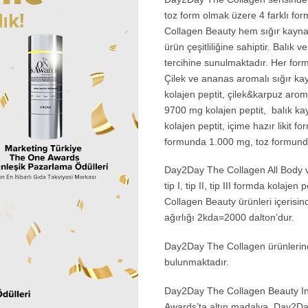
toz form olmak üzere 4 farklı f
Collagen Beauty hem sığır kaynak
ürün çeşitliliğine sahiptir. Balık v
tercihine sunulmaktadır. Her formu
Çilek ve ananas aromalı sığır k
kolajen peptit, çilek&karpuz aro
9700 mg kolajen peptit, balık k
kolajen peptit, içime hazır likit 
formunda 1.000 mg, toz formunda
Day2Day The Collagen All Body 
tip I, tip II, tip III formda kolaj
Collagen Beauty ürünleri içerisind
ağırlığı 2kda=2000 dalton’dur.
Day2Day The Collagen ürünlerinde 
bulunmaktadır.
Day2Day The Collagen Beauty In
Awards’ta altın madalya, Day2D